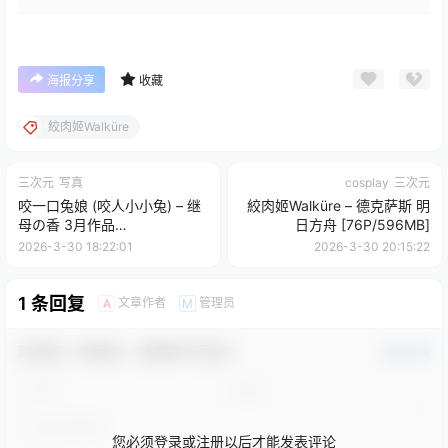
海报分享
收藏
絞肉姬Walküre
三次元
写真
cosplay
三次元
咬一口兔娘 (咬人小小兔) – 继
絞肉姬Walküre – 德克萨斯 明
母の香 3月作品
日方舟 [76P/596MB]
[143P+4V/2.48GB]
2026-3-30 18:22:01
2026-3-30 20:15:22
1 条回复
文章作者
管理员
A
M
欢迎您，新朋友，感谢参与互动！
确认修改
您必须登录或注册以后才能发表评论