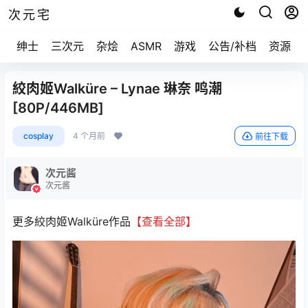
次元宅
绅士
三次元
杂烩
ASMR
游戏
公告/补档
资源求
絞肉姬Walküre – Lynae 琳奈 鸣潮
[80P/446MB]
cosplay
4 个月前
前往下载
次元酱
次元酱
更多絞肉姬Walküre作品
【查看全部】