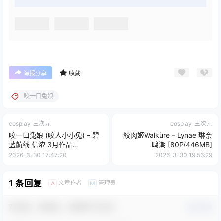
海报分享
收藏
咬一口兔娘
cosplay
三次元
cosplay
三次元
咬一口兔娘 (咬人小小兔) – 碧
絞肉姬Walküre – Lynae 琳奈
蓝航线 信浓 3月作品
鸣潮 [80P/446MB]
[117P+2V/2.04GB]
2026-3-30 17:47:20
2026-3-30 19:56:29
1 条回复
文章作者
管理员
A
M
欢迎您，新朋友，感谢参与互动！
确认修改