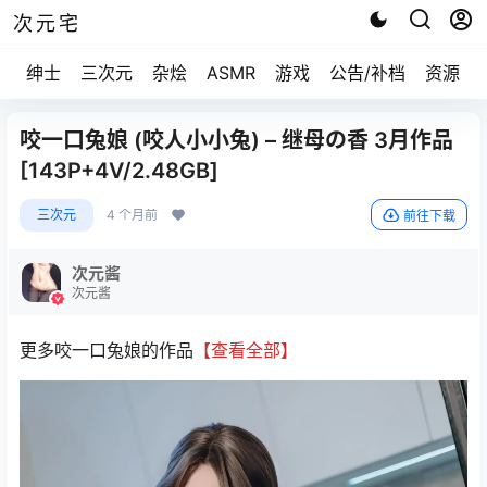
次元宅
绅士
三次元
杂烩
ASMR
游戏
公告/补档
资源求
咬一口兔娘 (咬人小小兔) – 继母の香 3月作品
[143P+4V/2.48GB]
三次元
4 个月前
前往下载
次元酱
次元酱
更多咬一口兔娘的作品
【查看全部】