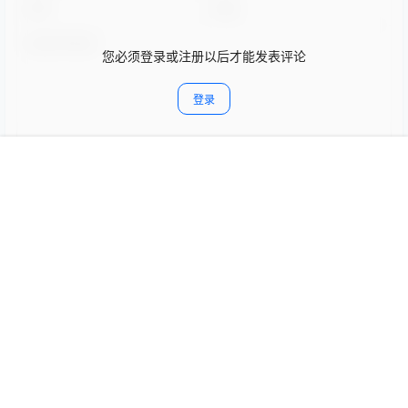
您必须登录或注册以后才能发表评论
登录
首页
限免
认证
搜索
团购
我的
提交
1592716570@qq.com
4 个月前
进阶
Lv2
good
回复
Copyright © 2026
次元宅
查询 21 次，耗时 0.0641 秒