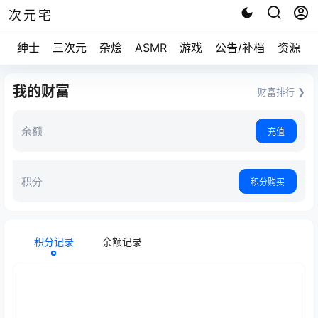
次元宅
绅士
三次元
杂烩
ASMR
游戏
公告/补档
资源求
我的财富
财富排行 ❯
余额
充值
积分
积分购买
积分记录
余额记录