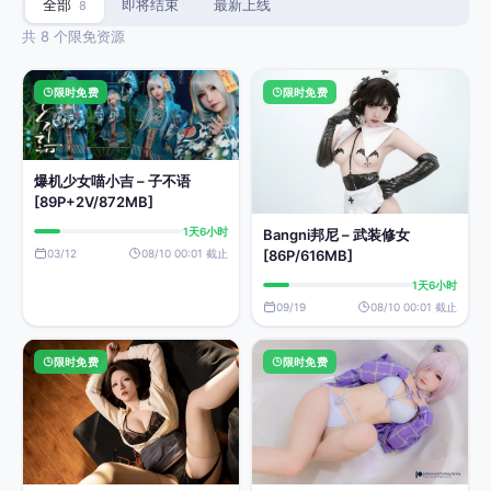
全部
即将结束
最新上线
8
共 8 个限免资源
限时免费
限时免费
爆机少女喵小吉 – 子不语
[89P+2V/872MB]
1天6小时
Bangni邦尼 – 武装修女
03/12
08/10 00:01 截止
[86P/616MB]
1天6小时
09/19
08/10 00:01 截止
限时免费
限时免费