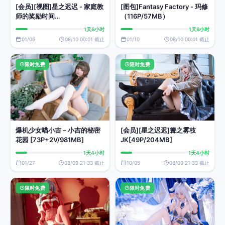
[会员][视图]星之迟迟 - 家庭教
[图包]Fantasy Factory - 玛修
师的奖励时间
（116P/57MB）
（180P+1V/954MB）
1天6小时
1天6小时
01/06
08/10 00:01 截止
01/10
08/10 00:01 截止
限时免费
限时免费
爆机少女喵小吉 – 小吉的秘密
[会员][星之迟迟]篝之雾枝
花园 [73P+2V/981MB]
JK[49P/204MB]
1天4小时
1天4小时
01/27
08/09 21:33 截止
10/05
08/09 21:33 截止
限时免费
限时免费