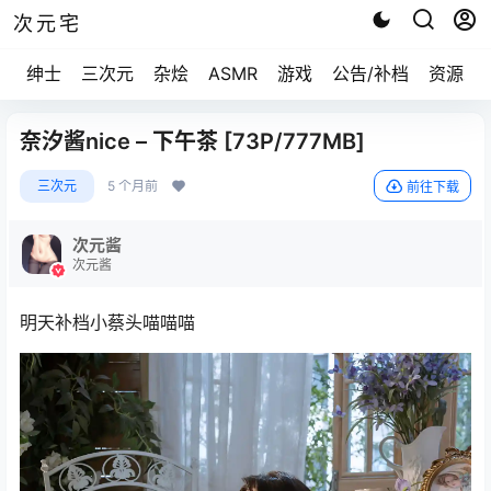
次元宅
绅士
三次元
杂烩
ASMR
游戏
公告/补档
资源求
奈汐酱nice – 下午茶 [73P/777MB]
三次元
5 个月前
前往下载
次元酱
次元酱
明天补档小蔡头喵喵喵