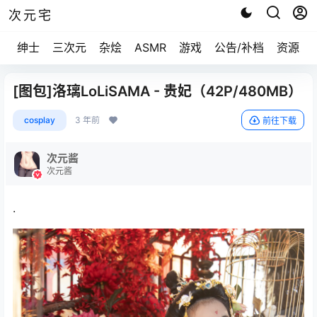
次元宅
绅士
三次元
杂烩
ASMR
游戏
公告/补档
资源求
[图包]洛璃LoLiSAMA - 贵妃（42P/480MB）
cosplay
3 年前
前往下载
次元酱
次元酱
.