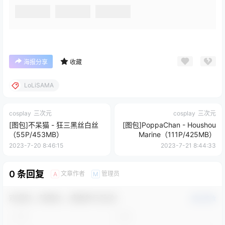
海报分享
收藏
LoLiSAMA
cosplay
三次元
cosplay
三次元
[图包]不呆猫 - 狂三黑丝白丝
[图包]PoppaChan - Houshou
（55P/453MB）
Marine（111P/425MB）
2023-7-20 8:46:15
2023-7-21 8:44:33
0 条回复
文章作者
管理员
A
M
欢迎您，新朋友，感谢参与互动！
确认修改