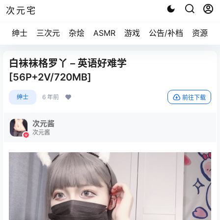
次元宅
绅士
三次元
杂烩
ASMR
游戏
公告/补档
资源求
白袜袜格罗丫 – 英语好难学
[56P+2V/720MB]
绅士
6 年前
前往下载
次元酱
次元酱