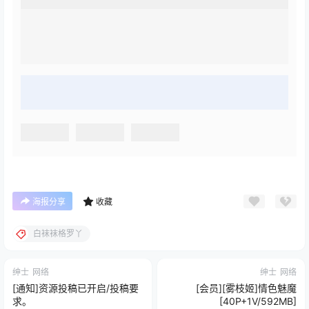
海报分享
收藏
白袜袜格罗丫
绅士
网络
绅士
网络
[通知]资源投稿已开启/投稿要
[会员][雾枝姬]情色魅魔
求。
[40P+1V/592MB]