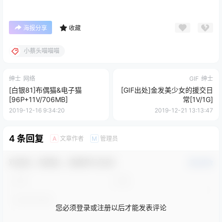
海报分享
收藏
小蔡头喵喵喵
绅士
网络
GIF
绅士
[白银81]布偶猫&电子猫
[GIF出处]金发美少女的援交日
[96P+11V/706MB]
常[1V/1G]
2019-12-16 9:34:20
2019-12-21 13:13:47
4 条回复
文章作者
管理员
A
M
欢迎您，新朋友，感谢参与互动！
确认修改
您必须登录或注册以后才能发表评论