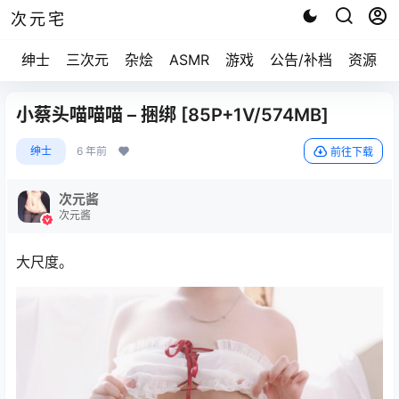
次元宅
绅士
三次元
杂烩
ASMR
游戏
公告/补档
资源求
小蔡头喵喵喵 – 捆绑 [85P+1V/574MB]
绅士
6 年前
前往下载
次元酱
次元酱
大尺度。