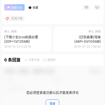
海报分享
收藏
亚璃子酱
绅士
网络
绅士
网络
[下限少女]cos和泉纱雾
[日奈森果]穹妹
[20P+1V/125MB]
[48P+3V/105MB]
2019-10-23 0:24:18
2019-10-23 7:56:40
6 条回复
文章作者
管理员
A
M
欢迎您，新朋友，感谢参与互动！
确认修改
您必须登录或注册以后才能发表评论
登录