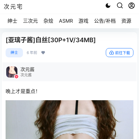
次元宅
绅士
三次元
杂烩
ASMR
游戏
公告/补档
资源求
[亚璃子酱]白丝[30P+1V/34MB]
绅士
6 年前
前往下载
次元酱
次元酱
晚上才是重点！