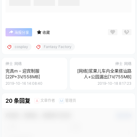
海报分享
收藏
cosplay
Fantasy Factory
绅士
网络
绅士
网络
完具m – 迎宾制服
[网络]浆果儿车内全果搭讪路
[22P+3V/558MB]
人+公园漏出[1V/755MB]
2019-10-16 14:08:40
2019-10-18 8:17:23
20 条回复
文章作者
管理员
A
M
欢迎您，新朋友，感谢参与互动！
确认修改