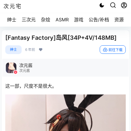
次元宅
绅士
三次元
杂烩
ASMR
游戏
公告/补档
资源求
[Fantasy Factory]岛风[34P+4V/148MB]
绅士
6 年前
前往下载
次元酱
次元酱
这一部，尺度不是很大。