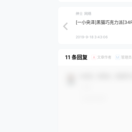
绅士
网络
[一小央泽]黑猫巧克力派[34P+
2019-9-18 3:43:06
11 条回复
文章作者
管理员
A
M
欢迎您，新朋友，感谢参