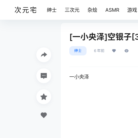
次元宅
绅士
三次元
杂烩
ASMR
游戏
[一小央泽]空银子[34
绅士
6 年前
一小央泽