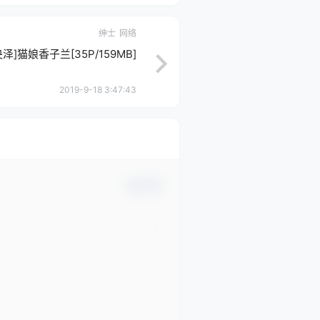
绅士
网络
泽]猫娘香子兰[35P/159MB]
2019-9-18 3:47:43
确认修改