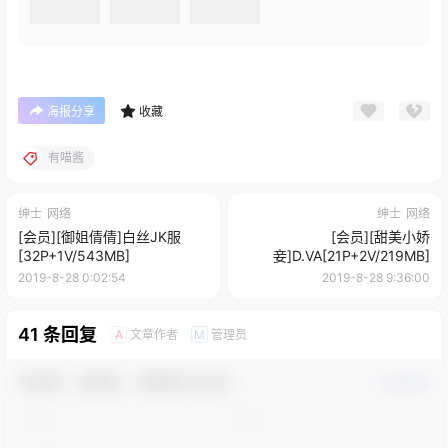
海报分享
收藏
有喵酱
绅士
网络
绅士
网络
[会员][御姐倩倩]白丝JK服
[会员][甜美小娇
[32P+1V/543MB]
妾]D.VA[21P+2V/219MB]
2019-8-28 0:02:54
2019-8-28 9:36:00
41 条回复
文章作者
管理员
A
M
欢迎您，新朋友，感谢参与互动！
确认修改