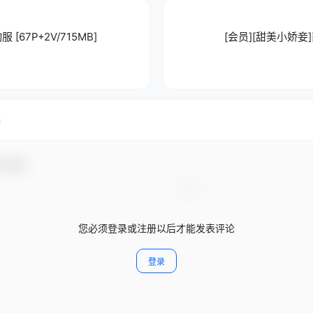
[67P+2V/715MB]
[会员][甜美小娇妾]南
员
与互动！
您必须登录或注册以后才能发表评论
登录