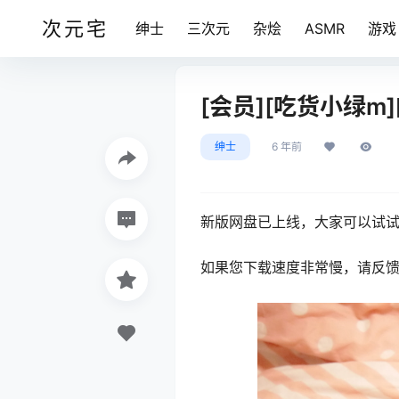
次元宅
绅士
三次元
杂烩
ASMR
游戏
[会员][吃货小绿m]
绅士
6 年前
新版网盘已上线，大家可以试试
如果您下载速度非常慢，请反