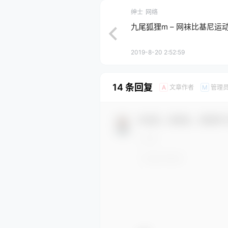
绅士
网络
九尾狐狸m – 网袜比基尼运动服 
2019-8-20 2:52:59
14 条回复
文章作者
管理
A
M
欢迎您，新朋友，感谢参