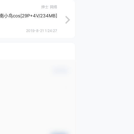
绅士
网络
小鸟cos[29P+4V/234MB]
2019-8-21 1:24:27
确认修改