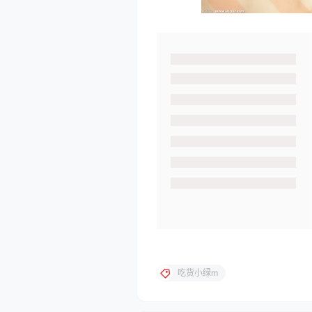
吃货小绿m