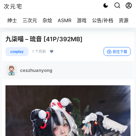
次元宅
绅士
三次元
杂烩
ASMR
游戏
公告/补档
资源求
九柒喵 – 琉音 [41P/392MB]
cosplay
1 个月前
前往下载
ceszhuanyong