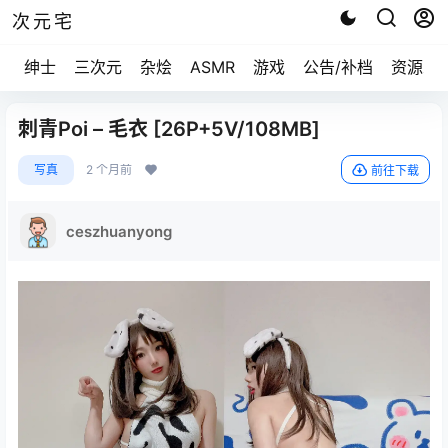
次元宅
绅士
三次元
杂烩
ASMR
游戏
公告/补档
资源求
刺青Poi – 毛衣 [26P+5V/108MB]
写真
2 个月前
前往下载
ceszhuanyong