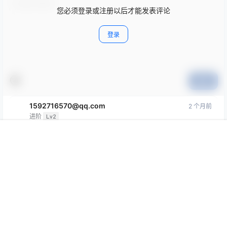
您必须登录或注册以后才能发表评论
登录
提交
1592716570@qq.com
2 个月前
进阶
Lv2
good·
首页
限免
认证
搜索
团购
我的
回复
1592716570@qq.com
2 个月前
进阶
Lv2
good
回复