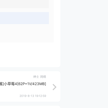
绅士
网络
酱]小草莓4[62P+1V/423MB]
2019-8-13 19:12:59