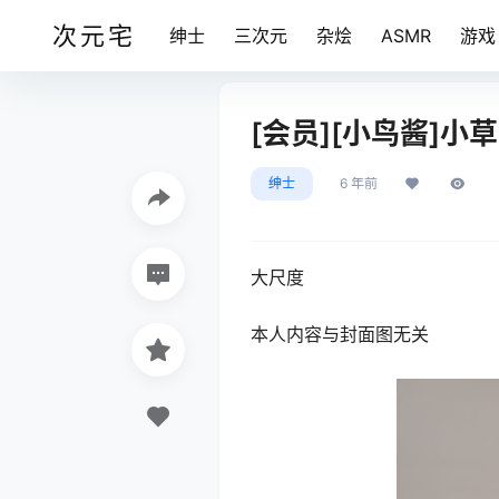
次元宅
绅士
三次元
杂烩
ASMR
游戏
[会员][小鸟酱]小草莓
绅士
6 年前
大尺度
本人内容与封面图无关