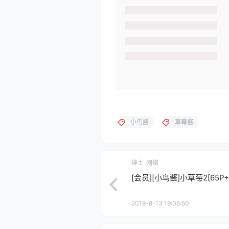
小鸟酱
草莓酱
绅士
网络
[会员][小鸟酱]小草莓2[65P+1
2019-8-13 19:05:50