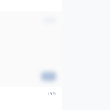
确认修改
提交
2 年前