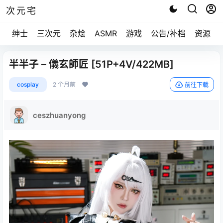
次元宅
绅士
三次元
杂烩
ASMR
游戏
公告/补档
资源求
半半子 – 儀玄師匠 [51P+4V/422MB]
cosplay
2 个月前
前往下载
ceszhuanyong