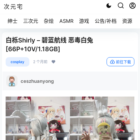
次元宅
绅士
三次元
杂烩
ASMR
游戏
公告/补档
资源求
白栎Shirly – 碧蓝航线 恶毒白兔
[66P+10V/1.18GB]
cosplay
2 个月前
前往下载
ceszhuanyong