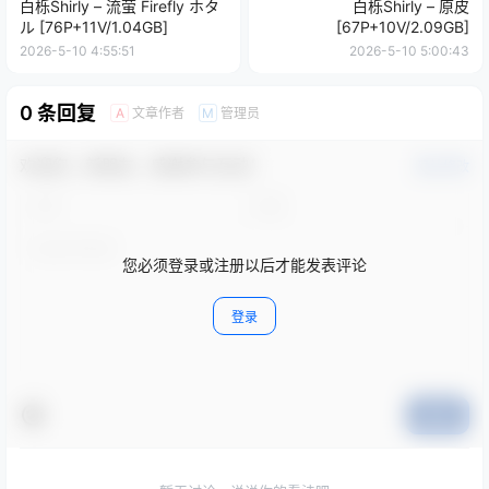
白栎Shirly – 流萤 Firefly ホタ
白栎Shirly – 原皮
ル [76P+11V/1.04GB]
[67P+10V/2.09GB]
2026-5-10 4:55:51
2026-5-10 5:00:43
0 条回复
文章作者
管理员
A
M
欢迎您，新朋友，感谢参与互动！
确认修改
您必须登录或注册以后才能发表评论
登录
提交