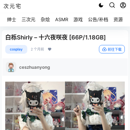
次元宅
绅士
三次元
杂烩
ASMR
游戏
公告/补档
资源求
白栎Shirly – 十六夜咲夜 [66P/1.18GB]
cosplay
2 个月前
前往下载
ceszhuanyong