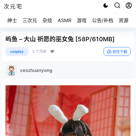
次元宅
绅士
三次元
杂烩
ASMR
游戏
公告/补档
资源求
屿鱼 – 大山 祈愿的巫女兔 [58P/610MB]
cosplay
3 个月前
前往下载
ceszhuanyong