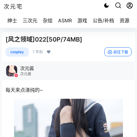
次元宅
绅士
三次元
杂烩
ASMR
游戏
公告/补档
资源求
[风之领域]022[50P/74MB]
cosplay
7 年前
前往下载
次元酱
次元酱
每天来点清纯的~