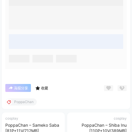
海报分享
收藏
PoppaChan
cosplay
cosplay
PoppaChan – Sameko Saba
PoppaChan – Shiba Inu
[81P+11V/712MB]
[110P+10V/389MB]