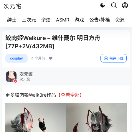
次元宅
绅士
三次元
杂烩
ASMR
游戏
公告/补档
资源求
絞肉姬Walküre – 维什戴尔 明日方舟
[77P+2V/432MB]
cosplay
4 个月前
前往下载
次元酱
次元酱
更多絞肉姬Walküre作品
【查看全部】