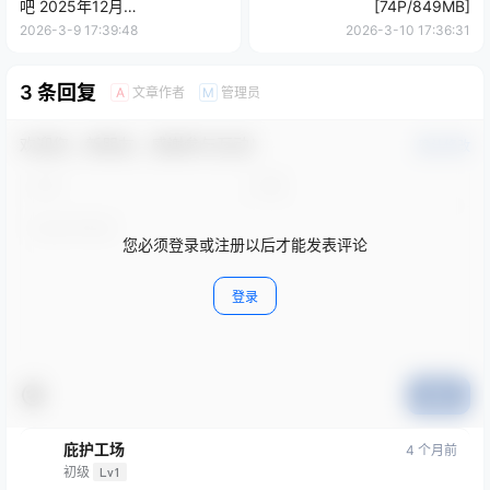
吧 2025年12月
[74P/849MB]
[16P+1V/52MB]
2026-3-9 17:39:48
2026-3-10 17:36:31
3 条回复
文章作者
管理员
A
M
欢迎您，新朋友，感谢参与互动！
确认修改
您必须登录或注册以后才能发表评论
登录
提交
庇护工场
4 个月前
初级
Lv1