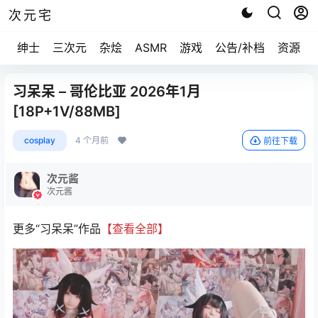
次元宅
绅士
三次元
杂烩
ASMR
游戏
公告/补档
资源求
习呆呆 – 哥伦比亚 2026年1月
[18P+1V/88MB]
cosplay
4 个月前
前往下载
次元酱
次元酱
更多“习呆呆”作品
【查看全部】