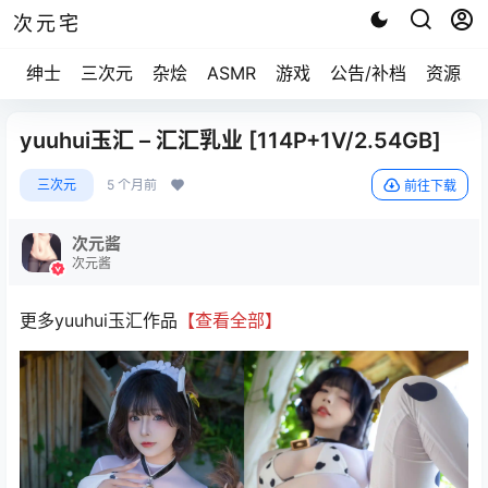
次元宅
绅士
三次元
杂烩
ASMR
游戏
公告/补档
资源求
yuuhui玉汇 – 汇汇乳业 [114P+1V/2.54GB]
三次元
5 个月前
前往下载
次元酱
次元酱
更多yuuhui玉汇作品
【查看全部】