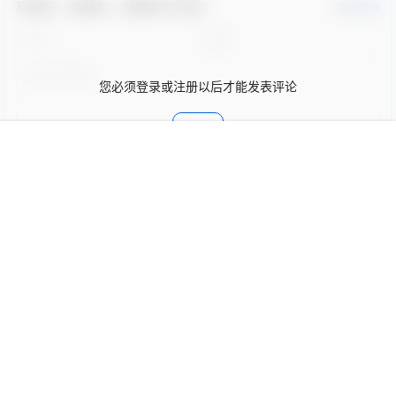
欢迎您，新朋友，感谢参与互动！
确认修改
您必须登录或注册以后才能发表评论
登录
首页
限免
认证
搜索
团购
我的
提交
暂无讨论，说说你的看法吧
Copyright © 2026
次元宅
查询 12 次，耗时 0.0595 秒