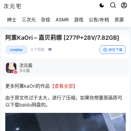
次元宅
绅士
三次元
杂烩
ASMR
游戏
公告/补档
资源求
阿薰KaOri – 嘉贝莉娜 [277P+28V/7.82GB]
cosplay
6 个月前
前往下载
次元酱
次元酱
更多阿薰kaOri的作品
【查看全部】
由于原文件过于太大，进行了压缩，如果你想要原画质可
以下载baidu网盘的。