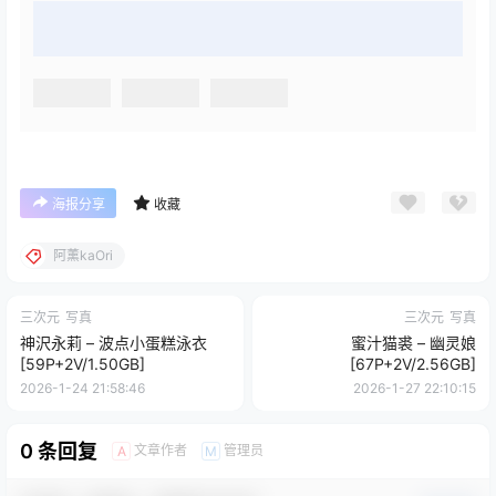
海报分享
收藏
阿薰kaOri
三次元
写真
三次元
写真
神沢永莉 – 波点小蛋糕泳衣
蜜汁猫裘 – 幽灵娘
[59P+2V/1.50GB]
[67P+2V/2.56GB]
2026-1-24 21:58:46
2026-1-27 22:10:15
0 条回复
文章作者
管理员
A
M