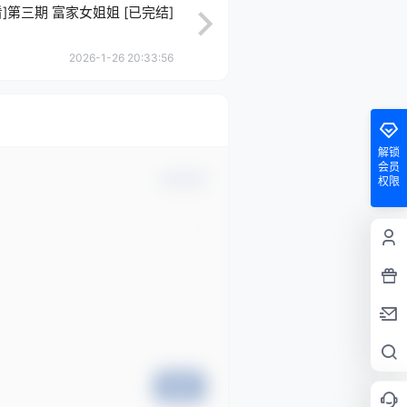
]第三期 富家女姐姐 [已完结]
2026-1-26 20:33:56
解锁
会员
确认修改
权限
提交