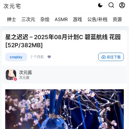
次元宅
绅士
三次元
杂烩
ASMR
游戏
公告/补档
资源求
星之迟迟 – 2025年08月计划C 碧蓝航线 花园
[52P/382MB]
cosplay
7 个月前
前往下载
次元酱
次元酱