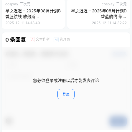
cosplay
三次元
cosplay
三次元
星之迟迟 – 2025年08月计划B
星之迟迟 – 2025年08月计划D
碧蓝航线 雅努斯
碧蓝航线 柴郡
[35P+1V/259MB]
[55P+1V/721MB]
2025-12-11 14:18:40
2025-12-11 14:32:22
0 条回复
文章作者
管理员
A
M
欢迎您，新朋友，感谢参与互动！
确认修改
您必须登录或注册以后才能发表评论
登录
提交