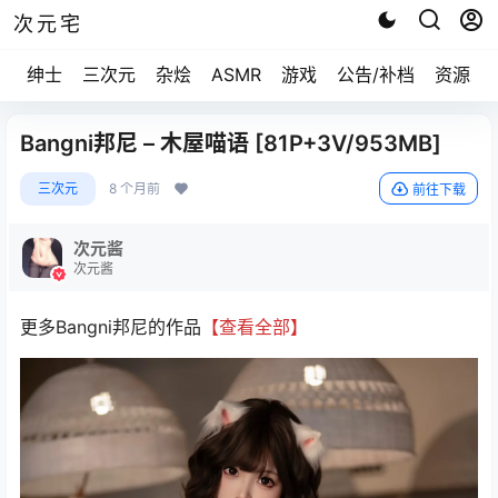
次元宅
绅士
三次元
杂烩
ASMR
游戏
公告/补档
资源求
Bangni邦尼 – 木屋喵语 [81P+3V/953MB]
三次元
8 个月前
前往下载
次元酱
次元酱
更多Bangni邦尼的作品
【查看全部】