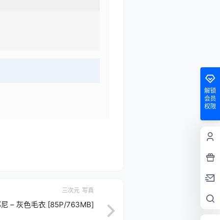
解锁
会员
权限
三次元
写真
邦尼 – 灰色毛衣 [85P/763MB]