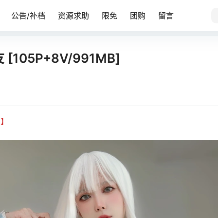
公告/补档
资源求助
限免
团购
留言
[105P+8V/991MB]
部】