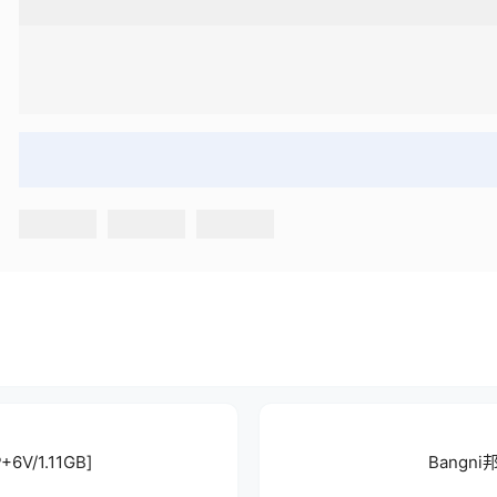
6V/1.11GB]
Bangni