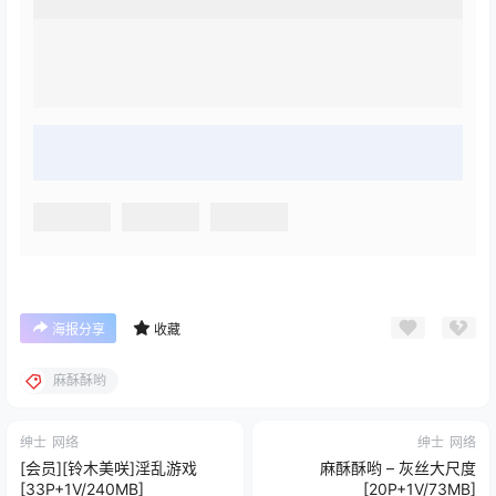
海报分享
收藏
麻酥酥哟
绅士
网络
绅士
网络
[会员][铃木美咲]淫乱游戏
麻酥酥哟 – 灰丝大尺度
[33P+1V/240MB]
[20P+1V/73MB]