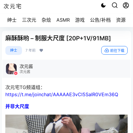
次元宅
绅士
三次元
杂烩
ASMR
游戏
公告/补档
资源求
麻酥酥哟 – 制服大尺度 [20P+1V/91MB]
绅士
7 年前
前往下载
次元酱
次元酱
次元宅TG频道组：
https://t.me/joinchat/AAAAAE3vCl5SaIR0VEm36Q
并非大尺度