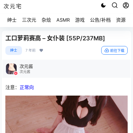
次元宅
绅士
三次元
杂烩
ASMR
游戏
公告/补档
资源求
工口萝莉赛高 – 女仆装 [55P/237MB]
绅士
7 年前
前往下载
次元酱
次元酱
注意：
正常向