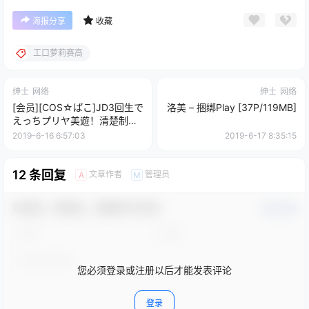
海报分享
收藏
工口萝莉赛高
绅士
网络
绅士
网络
[会员][COS☆ぱこ]JD3回生で
洛美 – 捆绑Play [37P/119MB]
えっちプリヤ美遊！清楚制服
でえちえちいっぱい中出しし
2019-6-16 6:57:03
2019-6-17 8:35:15
ちゃうぞっ！
12 条回复
文章作者
管理员
A
M
欢迎您，新朋友，感谢参与互动！
确认修改
您必须登录或注册以后才能发表评论
登录