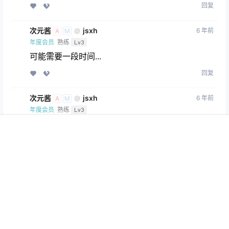
回复
次元酱
jsxh
6 年前
@
A
M
年度会员
熟练
Lv3
可能需要一段时间...
回复
次元酱
jsxh
6 年前
@
A
M
年度会员
熟练
Lv3
https://www.acgtut.com/4333.html
您可以看一
首页
限免
认证
搜索
团购
我的
下置顶文章 可以扫码支付 支付的时候备注一下您
的UID或邮箱就行了
回复
Copyright © 2026
次元宅
查询 54 次，耗时 0.1026 秒