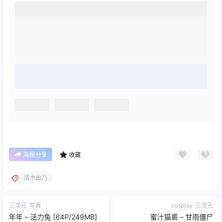
海报分享
收藏
清水由乃
三次元
写真
cosplay
三次元
年年 – 活力兔 [64P/249MB]
蜜汁猫裘 – 甘雨僵尸