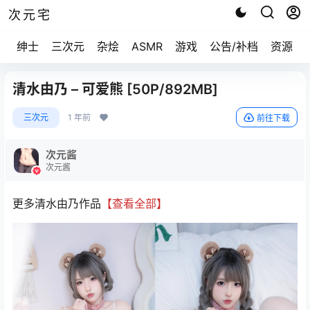
次元宅
绅士
三次元
杂烩
ASMR
游戏
公告/补档
资源求
清水由乃 – 可爱熊 [50P/892MB]
三次元
1 年前
前往下载
次元酱
次元酱
更多清水由乃作品
【查看全部】