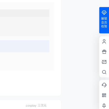
解锁
会员
权限
cosplay
三次元