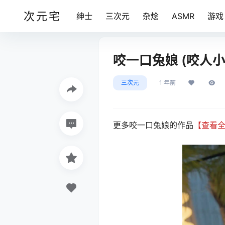
次元宅
绅士
三次元
杂烩
ASMR
游戏
咬一口兔娘 (咬人小小兔
三次元
1 年前
更多咬一口兔娘的作品
【查看