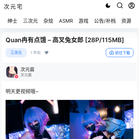
次元宅
绅士
三次元
杂烩
ASMR
游戏
公告/补档
资源求
Quan冉有点饿 – 高叉兔女郎 [28P/115MB]
三次元
1 年前
前往下载
次元酱
次元酱
明天更视频哦~