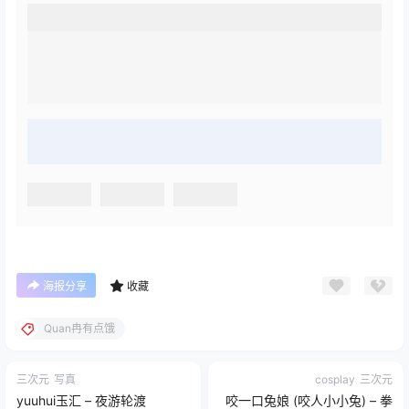
海报分享
收藏
Quan冉有点饿
三次元
写真
cosplay
三次元
yuuhui玉汇 – 夜游轮渡
咬一口兔娘 (咬人小小兔) – 拳