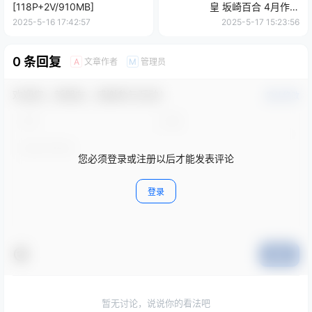
[118P+2V/910MB]
皇 坂崎百合 4月作品
[82P+1V/1.66GB]
2025-5-16 17:42:57
2025-5-17 15:23:56
0 条回复
文章作者
管理员
A
M
欢迎您，新朋友，感谢参与互动！
确认修改
您必须登录或注册以后才能发表评论
登录
提交
暂无讨论，说说你的看法吧