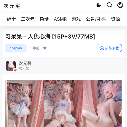
次元宅
绅士
三次元
杂烩
ASMR
游戏
公告/补档
资源求
习呆呆 – 人魚心海 [15P+3V/77MB]
cosplay
1 年前
前往下载
次元酱
次元酱