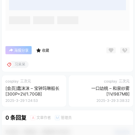
海报分享
收藏
习呆呆
cosplay
三次元
cosplay
三次元
[会员]蠢沫沫 – 宝钟玛琳船长
一口幼桃 – 和泉纱雾
[300P+2V/1.70GB]
[1V/987MB]
2025-3-29 1:24:53
2025-3-29 3:38:32
0 条回复
文章作者
管理员
A
M
欢迎您，新朋友，感谢参与互动！
确认修改