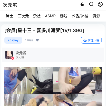
次元宅
绅士
三次元
杂烩
ASMR
游戏
公告/补档
资源求
[会员]星十三 – 喜多川海梦[1V/1.39G]
cosplay
1 年前
前往下载
次元酱
次元酱