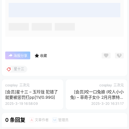
海报分享
收藏
星十三
cosplay
三次元
cosplay
三次元
[会员]星十三 – 玉玲珑 犯错了
[会员]咬一口兔娘 (咬人小小
就要被惩罚打pp[1V/0.99G]
兔) – 菲奇子女仆 2月月票特典
[43P+1V/1.41G]
2025-3-19 16:58:09
2025-3-20 16:31:17
0 条回复
文章作者
管理员
A
M