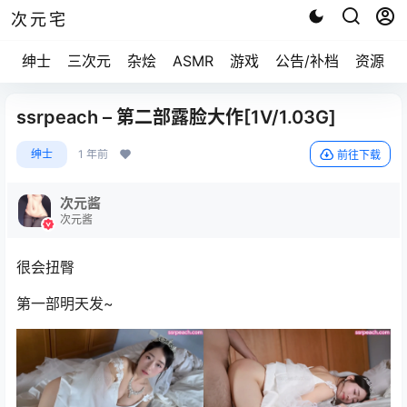
次元宅
绅士
三次元
杂烩
ASMR
游戏
公告/补档
资源求
ssrpeach – 第二部露脸大作[1V/1.03G]
绅士
1 年前
前往下载
次元酱
次元酱
很会扭臀
第一部明天发~