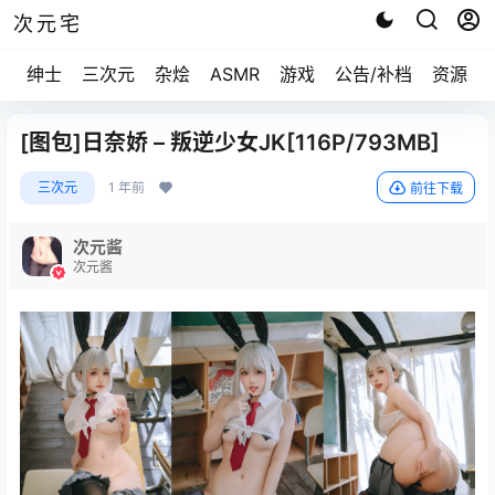
次元宅
绅士
三次元
杂烩
ASMR
游戏
公告/补档
资源求
[图包]日奈娇 – 叛逆少女JK[116P/793MB]
三次元
1 年前
前往下载
次元酱
次元酱