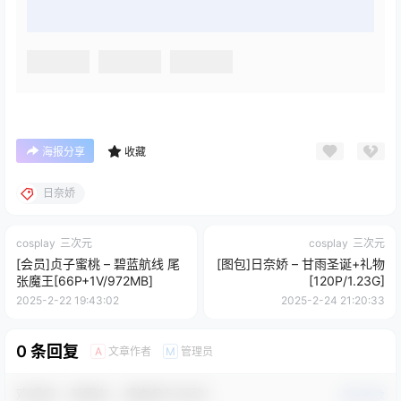
海报分享
收藏
日奈娇
cosplay
三次元
cosplay
三次元
[会员]贞子蜜桃 – 碧蓝航线 尾
[图包]日奈娇 – 甘雨圣诞+礼物
张魔王[66P+1V/972MB]
[120P/1.23G]
2025-2-22 19:43:02
2025-2-24 21:20:33
0 条回复
文章作者
管理员
A
M
欢迎您，新朋友，感谢参与互动！
确认修改