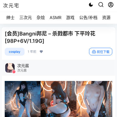
次元宅
绅士
三次元
杂烩
ASMR
游戏
公告/补档
资源求
[会员]Bangni邦尼 – 杀戮都市 下平玲花
[98P+6V/1.19G]
cosplay
1 年前
前往下载
次元酱
次元酱