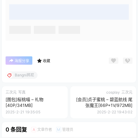
海报分享
收藏
Bangni邦尼
三次元
写真
cosplay
三次元
[图包]桜桃喵 – 礼物
[会员]贞子蜜桃 – 碧蓝航线 尾
[40P/341MB]
张魔王[66P+1V/972MB]
2025-2-21 19:35:05
2025-2-22 19:43:02
0 条回复
文章作者
管理员
A
M