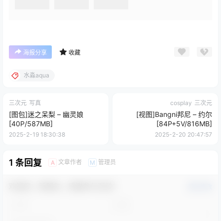
海报分享
收藏
水淼aqua
三次元
写真
cosplay
三次元
[图包]迷之呆梨 – 幽灵娘
[视图]Bangni邦尼 – 约尔
[40P/587MB]
[84P+5V/816MB]
2025-2-19 18:30:38
2025-2-20 20:47:57
1 条回复
文章作者
管理员
A
M
欢迎您，新朋友，感谢参与互动！
确认修改