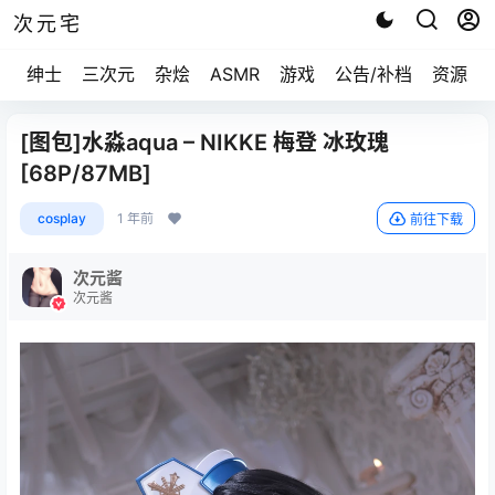
次元宅
绅士
三次元
杂烩
ASMR
游戏
公告/补档
资源求
[图包]水淼aqua – NIKKE 梅登 冰玫瑰
[68P/87MB]
cosplay
1 年前
前往下载
次元酱
次元酱