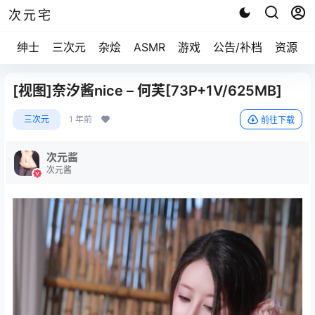
次元宅
绅士
三次元
杂烩
ASMR
游戏
公告/补档
资源求
[视图]奈汐酱nice – 何芙[73P+1V/625MB]
三次元
1 年前
前往下载
次元酱
次元酱