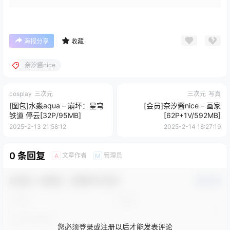
海报分享
收藏
奈汐酱nice
cosplay
三次元
三次元
写真
[图包]水淼aqua – 崩坏：星穹
[会员]奈汐酱nice – 画家
铁道 停云[32P/95MB]
[62P+1V/592MB]
2025-2-13 21:58:12
2025-2-14 18:27:19
0 条回复
文章作者
管理员
A
M
欢迎您，新朋友，感谢参与互动！
确认修改
您必须登录或注册以后才能发表评论