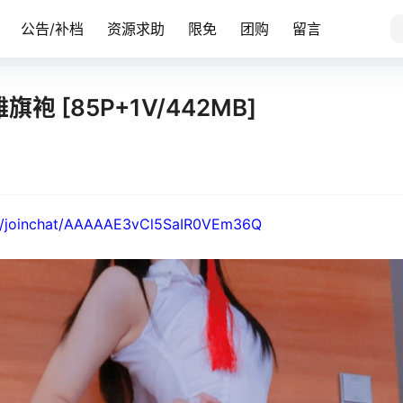
公告/补档
资源求助
限免
团购
留言
袍 [85P+1V/442MB]
me/joinchat/AAAAAE3vCl5SaIR0VEm36Q