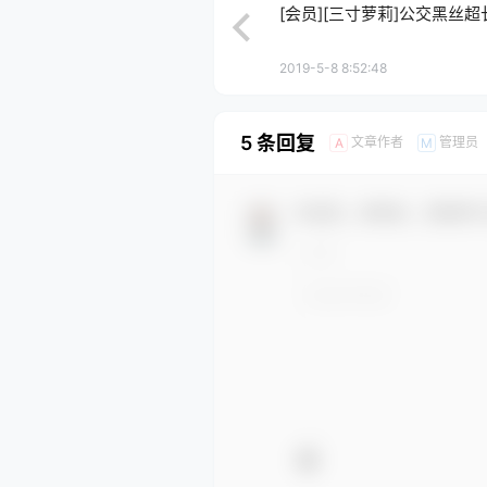
[会员][三寸萝莉]公交黑丝超长篇
2019-5-8 8:52:48
5 条回复
文章作者
管理员
A
M
欢迎您，新朋友，感谢参