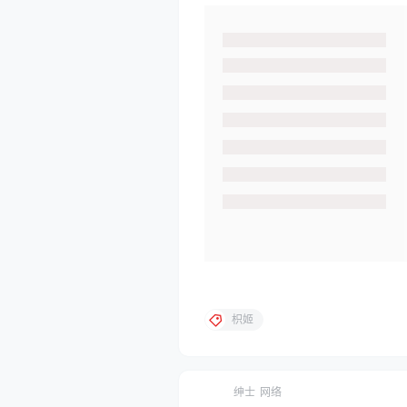
枳姬
绅士
网络