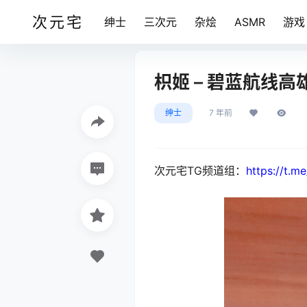
次元宅
绅士
三次元
杂烩
ASMR
游戏
枳姬 – 碧蓝航线高雄旗
绅士
7 年前
次元宅TG频道组：
https://t.