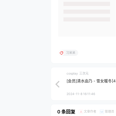
习呆呆
cosplay
三次元
[会员]清水由乃 - 雪女暖冬[43P
2024-11-8 16:11:46
0 条回复
文章作者
管理员
A
M