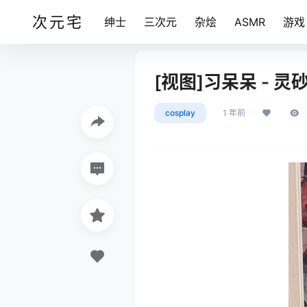
次元宅
绅士
三次元
杂烩
ASMR
游戏
[视图]习呆呆 - 灵砂[
cosplay
1 年前