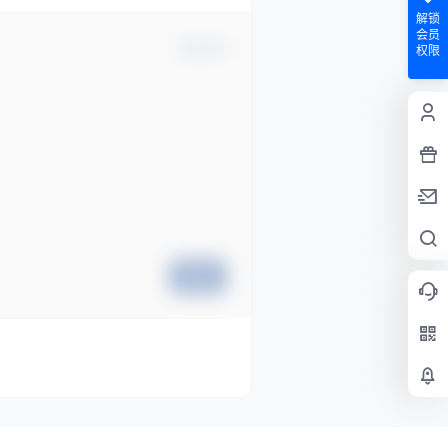
解锁
会员
确认修改
权限
提交