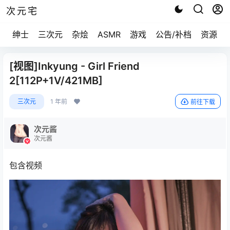
次元宅
绅士
三次元
杂烩
ASMR
游戏
公告/补档
资源求
[视图]Inkyung - Girl Friend
2[112P+1V/421MB]
三次元
1 年前
前往下载
次元酱
次元酱
包含视频