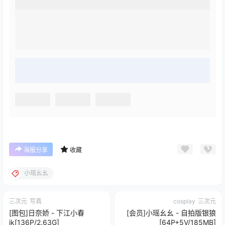
海报分享
收藏
小瑶幺幺
三次元
写真
cosplay
三次元
[图包]日奈娇 - 下江小春
[会员]小瑶幺幺 - 自拍版银狼
jk[136P/2.63G]
[64P+5V/185MB]