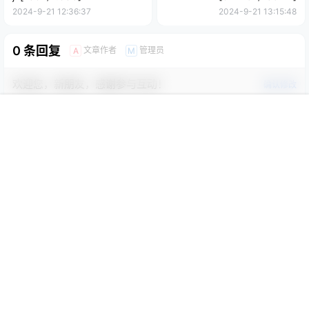
2024-9-21 12:36:37
2024-9-21 13:15:48
0 条回复
文章作者
管理员
A
M
欢迎您，新朋友，感谢参与互动！
确认修改
首页
限免
认证
搜索
团购
我的
您必须登录或注册以后才能发表评论
登录
提交
暂无讨论，说说你的看法吧