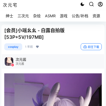
次元宅
绅士
三次元
杂烩
ASMR
游戏
公告/补档
资源求
[会员]小瑶幺幺 - 白露自拍版
[53P+5V/197MB]
cosplay
1 年前
前往下载
次元酱
次元酱