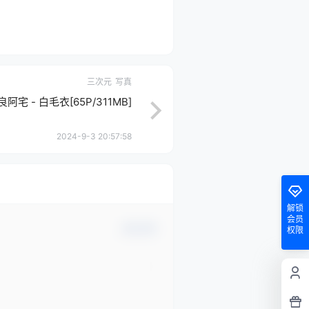
三次元
写真
良阿宅 - 白毛衣[65P/311MB]
2024-9-3 20:57:58
解锁
会员
确认修改
权限