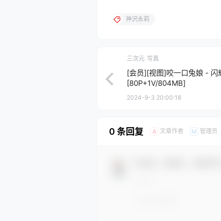
神沢永莉
三次元
写真
[会员][视图]咬一口兔娘 - 
[80P+1V/804MB]
2024-9-3 20:00:18
0 条回复
文章作者
管理员
A
M
欢迎您，新朋友，感谢参