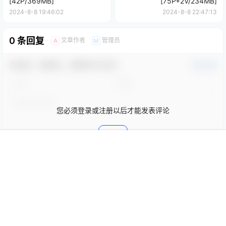
[42P/369MB]
[75P+2V/234MB]
2024-8-8 19:46:02
2024-8-8 22:47:13
0 条回复
文章作者
管理员
A
M
欢迎您，新朋友，感谢参与互动！
确认修改
您必须登录或注册以后才能发表评论
登录
首页
限免
认证
搜索
团购
我的
提交
暂无讨论，说说你的看法吧