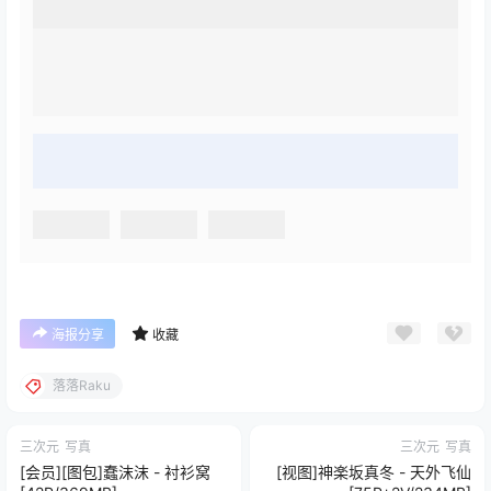
海报分享
收藏
落落Raku
三次元
写真
三次元
写真
[会员][图包]蠢沫沫 - 衬衫窝
[视图]神楽坂真冬 - 天外飞仙