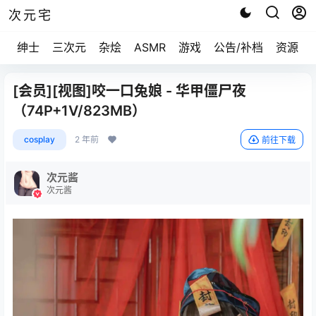
次元宅
绅士
三次元
杂烩
ASMR
游戏
公告/补档
资源求
[会员][视图]咬一口兔娘 - 华甲僵尸夜
（74P+1V/823MB）
cosplay
2 年前
前往下载
次元酱
次元酱