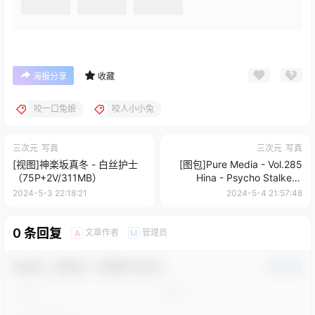
海报分享
收藏
咬一口兔娘
咬人小小兔
三次元
写真
三次元
写真
[视图]神楽坂真冬 - 白丝护士
[图包]Pure Media - Vol.285
（75P+2V/311MB）
Hina - Psycho Stalker's
Room（208P/379MB）
2024-5-3 22:18:21
2024-5-4 21:57:48
0 条回复
文章作者
管理员
A
M
欢迎您，新朋友，感谢参与互动！
确认修改